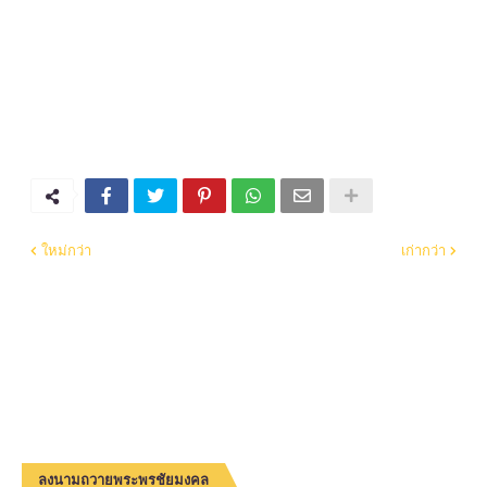
ใหม่กว่า
เก่ากว่า
ลงนามถวายพระพรชัยมงคล