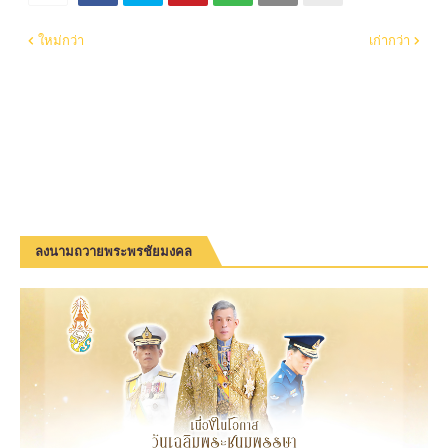
ใหม่กว่า
เก่ากว่า
ลงนามถวายพระพรชัยมงคล