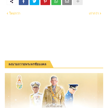
ใหม่กว่า
เก่ากว่า
ลงนามถวายพระพรชัยมงคล