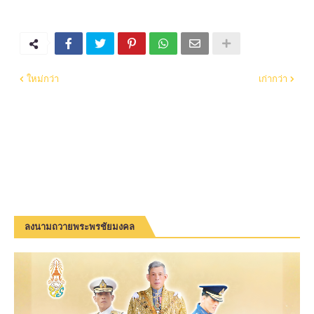
ใหม่กว่า
เก่ากว่า
ลงนามถวายพระพรชัยมงคล