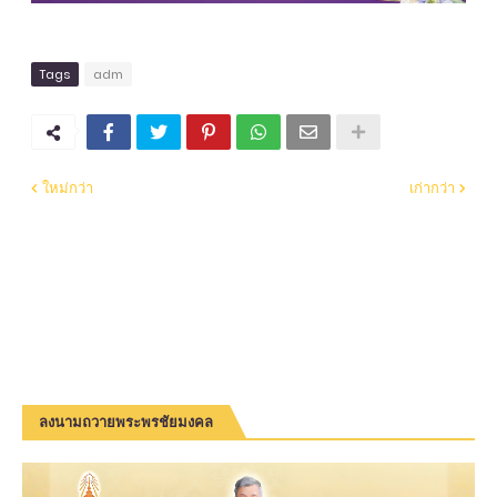
Tags
adm
ใหม่กว่า
เก่ากว่า
ลงนามถวายพระพรชัยมงคล