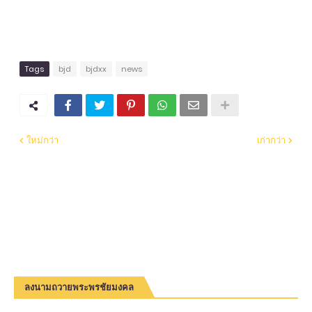
Tags
bjd
bjdxx
news
ใหม่กว่า
เก่ากว่า
ลงนามถวายพระพรชัยมงคล