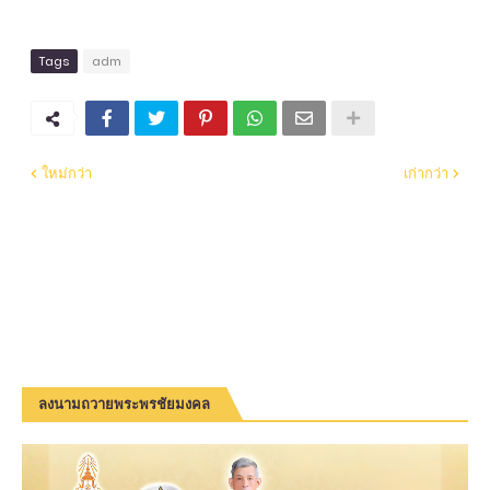
Tags
adm
ใหม่กว่า
เก่ากว่า
ลงนามถวายพระพรชัยมงคล