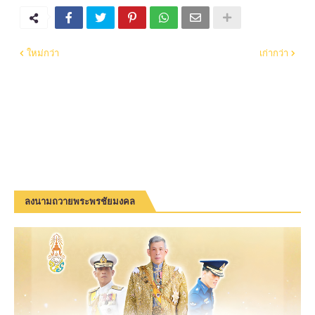
ใหม่กว่า
เก่ากว่า
ลงนามถวายพระพรชัยมงคล