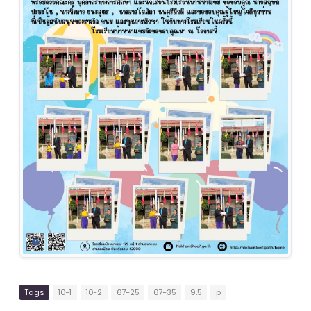
Tags
10-1
10-2
67-25
67-35
9.5
p