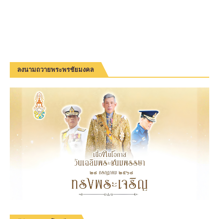
ลงนามถวายพระพรชัยมงคล