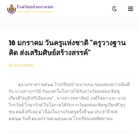
16 มกราคม วันครูแห่งชาติ "ครูวางฐาน
คิด ส่งเสริมศิษย์สร้างสรรค์"
16 มกราคม
๑๖ มกราคา ๒๕๖๗ โรงเรียนบ้านนาแขม ขอแสดงความยินดี
กับ นางสาวภาวินี กัณเรศ ในโอกาสได้รับรางวัลยกย่องเชิดชู
เกียรติ“ครูดี ศรีเมืองเลย” , นางสาวจุฑารัตน์ วงค์ไชยา และ นาย
ไกรวัลย์ โกษารักษ์ ในโอกาสได้รับรางวัลยกย่องเชิดชูเกียรติ“คุรุ
ชน คนดี ศรีเลย ๑”เนื่องในงานวันครูครั้งที่ ๖๘ ประจำปี พ.ศ.
๒๕๖๗ วันที่ ๑๖ มกราคม ๒๕๖๗ ณ โรงเรียนเลยพิทยาคม