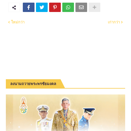
ใหม่กว่า
เก่ากว่า
ลงนามถวายพระพรชัยมงคล