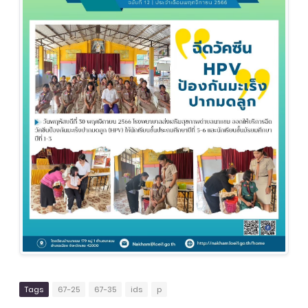
Tags
67-25
67-35
ids
p