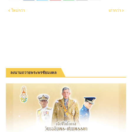
ใหม่กว่า
เก่ากว่า
ลงนามถวายพระพรชัยมงคล