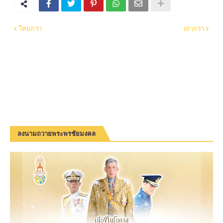
ใหม่กว่า
เก่ากว่า
ลงนามถวายพระพรชัยมงคล