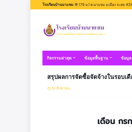
โรงเรียนบ้านนาแขม
179 ม.1 ต.นาแขม อ.เมือง จ.เลย 42
กิจกรรมล่าสุด
ข้อมูลพื้นฐาน
ข้อมู
สรุปผลการจัดซื้อจัดจ้างในรอบเ
01 สิงหาคม
เดือน ก