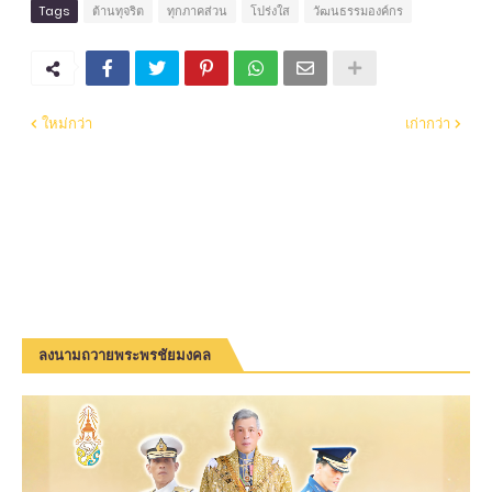
Tags
ต้านทุจริต
ทุกภาคส่วน
โปร่งใส
วัฒนธรรมองค์กร
ใหม่กว่า
เก่ากว่า
ลงนามถวายพระพรชัยมงคล