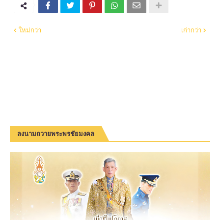
ใหม่กว่า
เก่ากว่า
ลงนามถวายพระพรชัยมงคล